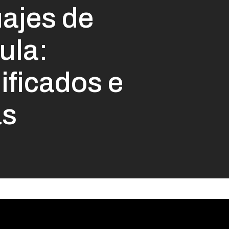
uajes de
ula:
ificados e
as