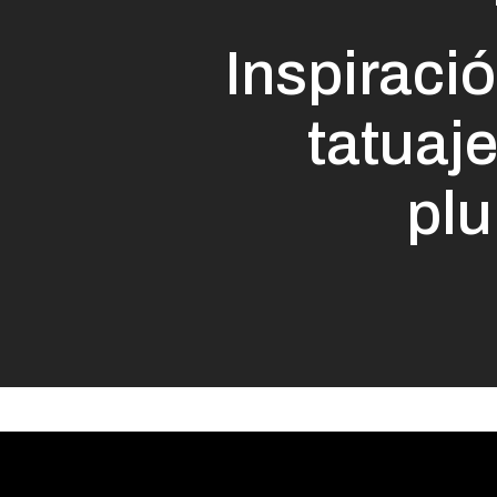
Inspiraci
tatuaj
pl