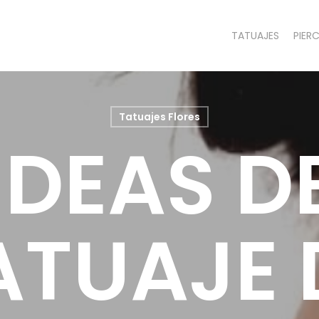
TATUAJES
PIER
Tatuajes Flores
IDEAS D
ATUAJE 