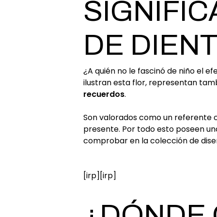
SIGNIFI
DE DIEN
¿A quién no le fascinó de niño el e
ilustran esta flor, representan ta
recuerdos
.
Son valorados como un referente 
presente. Por todo esto poseen una
comprobar en la colección de dis
[irp][irp]
¿DÓNDE 