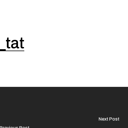
_tat
Next Post
Previous Post