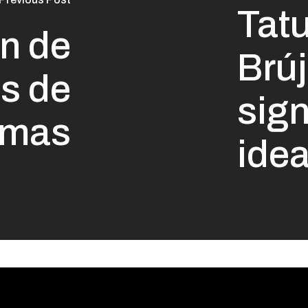
Tat
ón de
Brúj
es de
sign
umas
ide