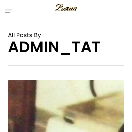
Skip
Menu
to
main
content
All Posts By
ADMIN_TAT